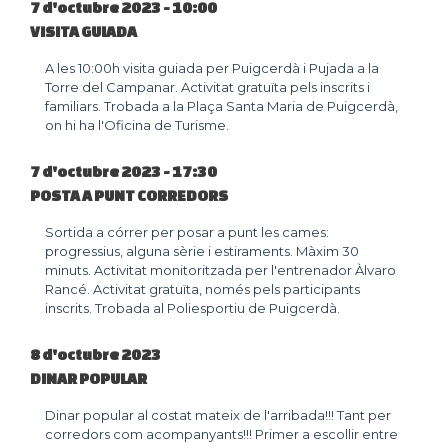
7 d'octubre 2023 - 10:00
VISITA GUIADA
A les 10:00h visita guiada per Puigcerdà i Pujada a la
Torre del Campanar. Activitat gratuïta pels inscrits i
familiars. Trobada a la Plaça Santa Maria de Puigcerdà,
on hi ha l'Oficina de Turisme.
7 d'octubre 2023 - 17:30
POSTA A PUNT CORREDORS
Sortida a córrer per posar a punt les cames:
progressius, alguna sèrie i estiraments. Màxim 30
minuts. Activitat monitoritzada per l'entrenador Àlvaro
Rancé. Activitat gratuïta, només pels participants
inscrits. Trobada al Poliesportiu de Puigcerdà.
8 d'octubre 2023
DINAR POPULAR
Dinar popular al costat mateix de l'arribada!!! Tant per
corredors com acompanyants!!! Primer a escollir entre