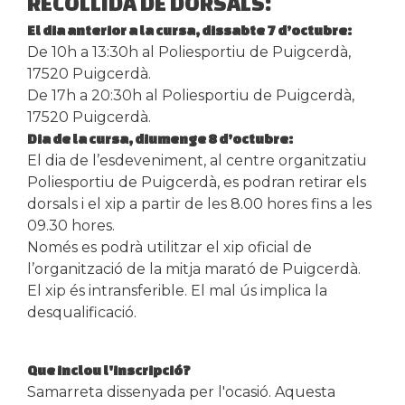
RECOLLIDA DE DORSALS:
El dia anterior a la cursa, dissabte 7 d’octubre:
De 10h a 13:30h al Poliesportiu de Puigcerdà,
17520 Puigcerdà.
De 17h a 20:30h al Poliesportiu de Puigcerdà,
17520 Puigcerdà.
Dia de la cursa, diumenge 8 d’octubre:
El dia de l’esdeveniment, al centre organitzatiu
Poliesportiu de Puigcerdà, es podran retirar els
dorsals i el xip a partir de les 8.00 hores fins a les
09.30 hores.
Només es podrà utilitzar el xip oficial de
l’organització de la mitja marató de Puigcerdà.
El xip és intransferible. El mal ús implica la
desqualificació.
Que inclou l'inscripció?
Samarreta dissenyada per l'ocasió. Aquesta