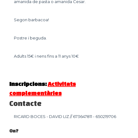
amanida de pasta o amanida Cesar.
Segon barbacoa!
Postre i beguda.
Adults 15€ i nens fins a 11 anys 10€
Inscripcions:
Activitats
complementàries
Contacte
RICARD BOCES - DAVID LIZ // 673647811 - 650219706
On?