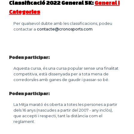
Classificació 2022 General 5K:
General
i
Categories
Per qualsevol dubte amb les classificacions, podeu
contactar a
contacte@cronosports.com
Poden participar:
Aquesta cursa, és una cursa popular sense una finalitat
competitiva, està dissenyada per a tota mena de
corredors/es amb ganes de gaudir i passar-so bé.
Poden participar:
La Mitja marató és oberta a totes les persones a partir
dels 16 anys (nascudes a partir del 2007 - any inclòs),
que accepti i respecti, tant la distància com el
reglament.