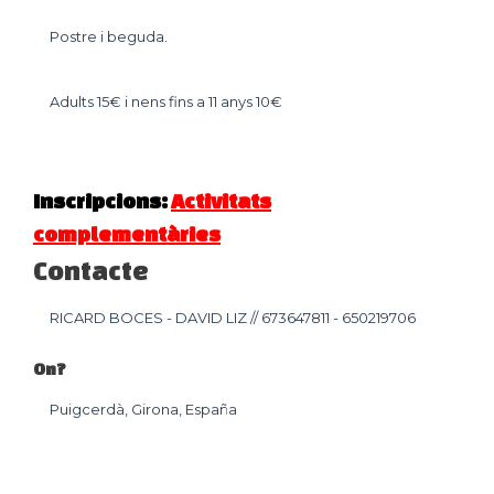
Postre i beguda.
Adults 15€ i nens fins a 11 anys 10€
Inscripcions:
Activitats
complementàries
Contacte
RICARD BOCES - DAVID LIZ // 673647811 - 650219706
On?
Puigcerdà, Girona, España