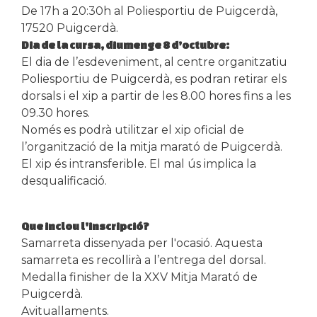
De 17h a 20:30h al Poliesportiu de Puigcerdà,
17520 Puigcerdà.
Dia de la cursa, diumenge 8 d’octubre:
El dia de l’esdeveniment, al centre organitzatiu
Poliesportiu de Puigcerdà, es podran retirar els
dorsals i el xip a partir de les 8.00 hores fins a les
09.30 hores.
Només es podrà utilitzar el xip oficial de
l’organització de la mitja marató de Puigcerdà.
El xip és intransferible. El mal ús implica la
desqualificació.
Que inclou l'inscripció?
Samarreta dissenyada per l'ocasió. Aquesta
samarreta es recollirà a l’entrega del dorsal.
Medalla finisher de la XXV Mitja Marató de
Puigcerdà.
Avituallaments.