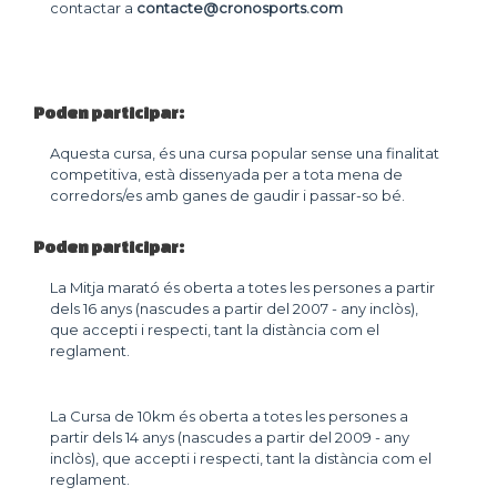
contactar a
contacte@cronosports.com
Poden participar:
Aquesta cursa, és una cursa popular sense una finalitat
competitiva, està dissenyada per a tota mena de
corredors/es amb ganes de gaudir i passar-so bé.
Poden participar:
La Mitja marató és oberta a totes les persones a partir
dels 16 anys (nascudes a partir del 2007 - any inclòs),
que accepti i respecti, tant la distància com el
reglament.
La Cursa de 10km és oberta a totes les persones a
partir dels 14 anys (nascudes a partir del 2009 - any
inclòs), que accepti i respecti, tant la distància com el
reglament.