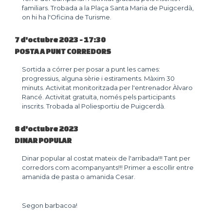
familiars. Trobada a la Plaça Santa Maria de Puigcerdà,
on hi ha l'Oficina de Turisme.
7 d'octubre 2023 - 17:30
POSTA A PUNT CORREDORS
Sortida a córrer per posar a punt les cames:
progressius, alguna sèrie i estiraments. Màxim 30
minuts. Activitat monitoritzada per l'entrenador Àlvaro
Rancé. Activitat gratuïta, només pels participants
inscrits. Trobada al Poliesportiu de Puigcerdà.
8 d'octubre 2023
DINAR POPULAR
Dinar popular al costat mateix de l'arribada!!! Tant per
corredors com acompanyants!!! Primer a escollir entre
amanida de pasta o amanida Cesar.
Segon barbacoa!